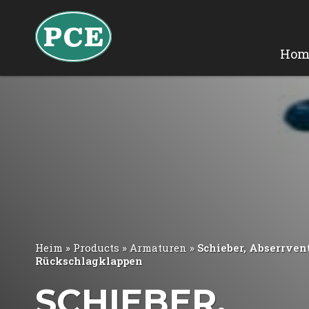
Hom
Heim
»
Products
»
Armaturen
»
Schieber, Abserrven
Rückschlagklappen
SCHIEBER,