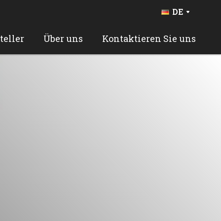
DE
FR
BE
teller
Über uns
Kontaktieren Sie uns
NL
EN
ES
PT