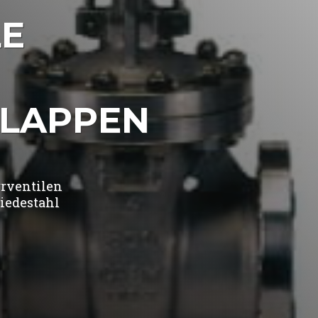
LE
LAPPEN
rrventilen
iedestahl