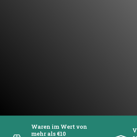
Waren im Wert von
V
mehr als €10