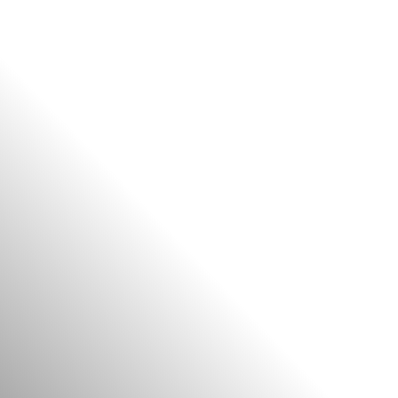
FR
BE
NL
EN
ES
PT