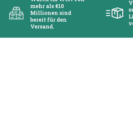
V
mehr als €10
s
Millionen sind
L
bereit für den
v
Versand.