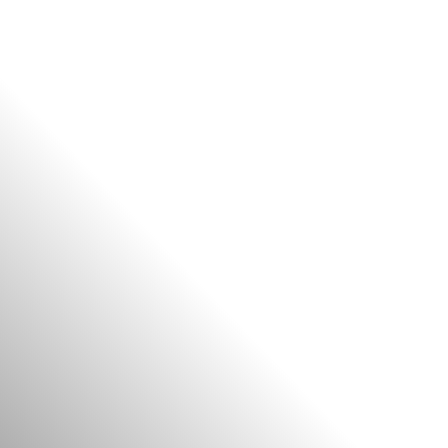
FR
BE
NL
EN
ES
PT