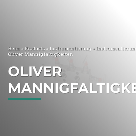
Heim
»
Products
»
Instrumentierung
»
Instrumentierun
Oliver Mannigfaltigkeiten
OLIVER
MANNIGFALTIGK