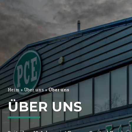
FR
BE
NL
EN
ES
PT
Heim
»
Über uns
»
Über uns
ÜBER UNS