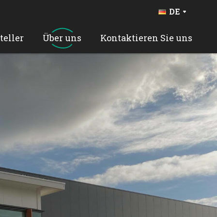
DE
FR
BE
teller
Über uns
Kontaktieren Sie uns
NL
EN
ES
PT