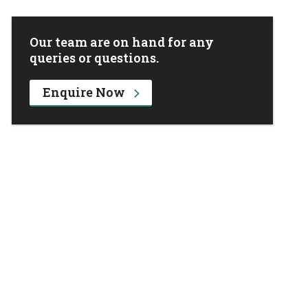
Our team are on hand for any
queries or questions.
Enquire Now