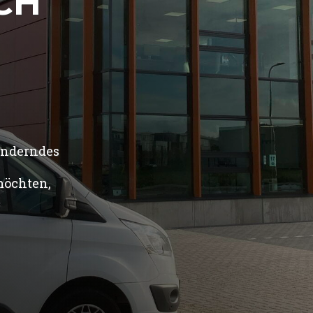
CH
ränderndes
möchten,