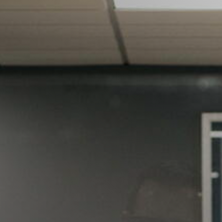
FR
BE
NL
EN
ES
PT