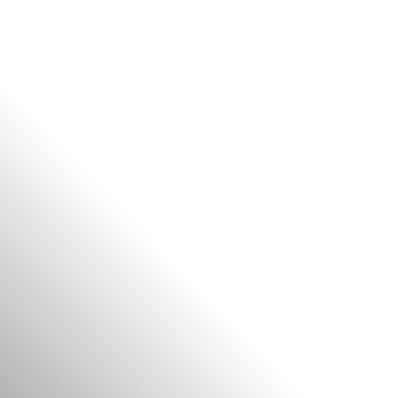
FR
BE
NL
EN
ES
PT