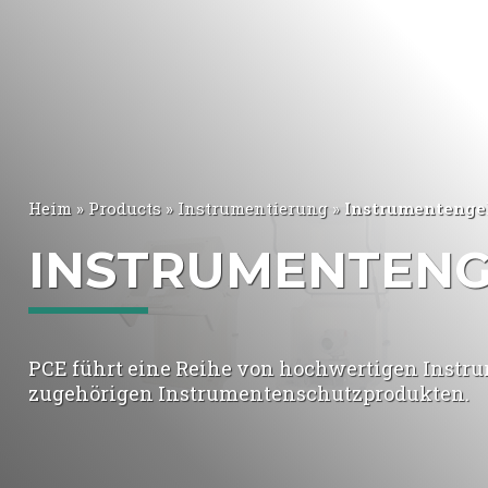
Heim
»
Products
»
Instrumentierung
»
Instrumentenge
INSTRUMENTEN
PCE führt eine Reihe von hochwertigen Inst
zugehörigen Instrumentenschutzprodukten.