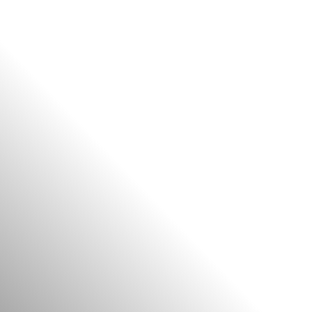
FR
BE
NL
EN
ES
PT