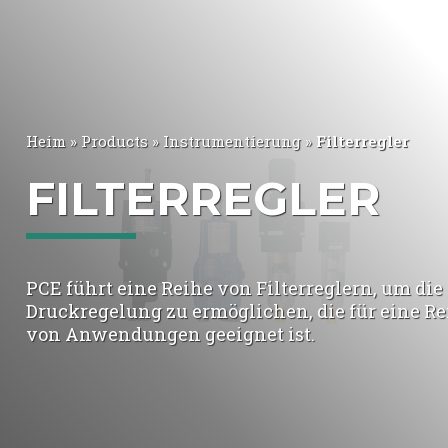
Heim
»
Products
»
Instrumentierung
»
Filterregler
FILTERREGLER
PCE führt eine Reihe von Filterreglern, um die
Druckregelung zu ermöglichen, die für eine Re
von Anwendungen geeignet ist.