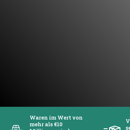
Waren im Wert von
V
mehr als €10
s