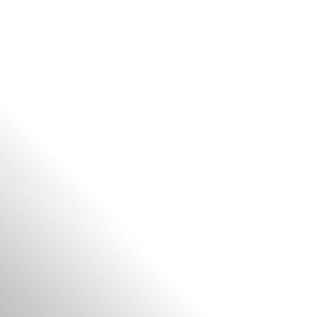
FR
BE
NL
EN
ES
PT