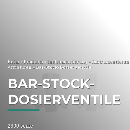
Heim
»
Products
»
Instrumentierung
»
Instrumentierun
Armaturen
»
Bar-Stock-Dosierventile
BAR-STOCK-
DOSIERVENTILE
2300 serie