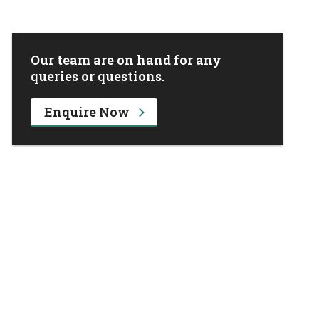
Our team are on hand for any
queries or questions.
Enquire Now