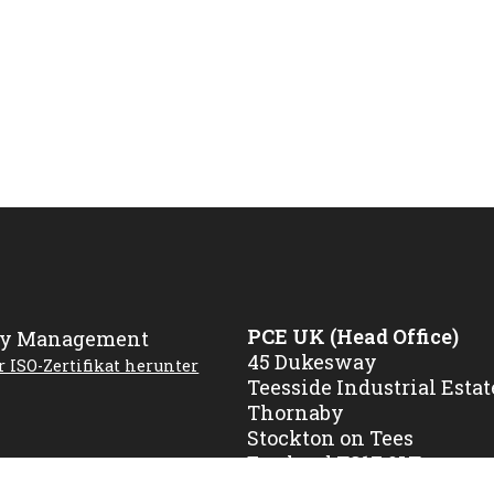
PCE UK (Head Office)
45 Dukesway
r ISO-Zertifikat herunter
Teesside Industrial Estat
Thornaby
Stockton on Tees
England TS17 9LT
T:
+44 (0) 1642 768250