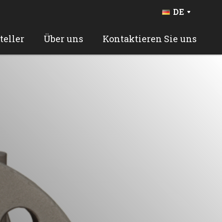
DE
FR
BE
teller
Über uns
Kontaktieren Sie uns
NL
EN
ES
PT